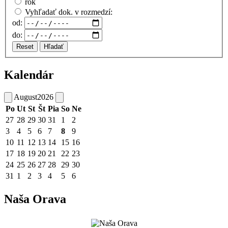
rok
Vyhľadať dok. v rozmedzí:
od:
do:
Reset
Hľadať
Kalendár
August
2026
Po
Ut
St
Št
Pia
So
Ne
27
28
29
30
31
1
2
3
4
5
6
7
8
9
10
11
12
13
14
15
16
17
18
19
20
21
22
23
24
25
26
27
28
29
30
31
1
2
3
4
5
6
Naša Orava