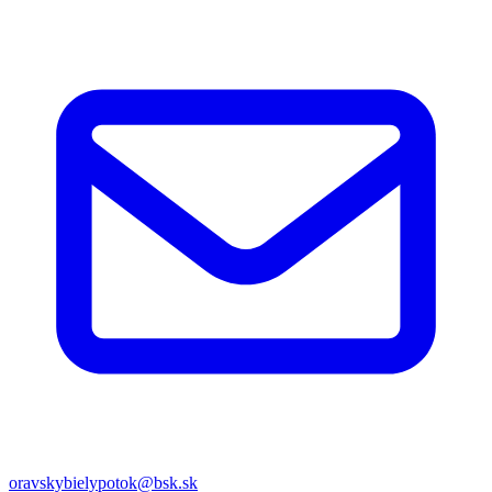
oravskybielypotok@bsk.sk