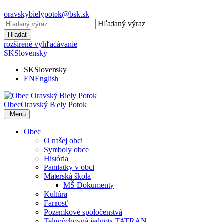
oravskybielypotok@bsk.sk
Hľadaný výraz
Hľadať
rozšírené vyhľadávanie
SK
Slovensky
SK
Slovensky
EN
English
Obec
Oravský Biely Potok
Menu
Obec
O našej obci
Symboly obce
História
Pamiatky v obci
Materská škola
MŠ Dokumenty
Kultúra
Farnosť
Pozemkové spoločenstvá
Telovýchovná jednota TATRAN