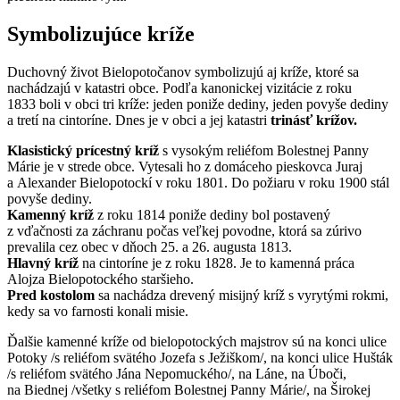
Symbolizujúce kríže
Duchovný život Bielopotočanov symbolizujú aj kríže, ktoré sa
nachádzajú v katastri obce. Podľa kanonickej vizitácie z roku
1833 boli v obci tri kríže: jeden poniže dediny, jeden povyše dediny
a tretí na cintoríne. Dnes je v obci a jej katastri
trinásť krížov.
Klasistický prícestný kríž
s vysokým reliéfom Bolestnej Panny
Márie je v strede obce. Vytesali ho z domáceho pieskovca Juraj
a Alexander Bielopotockí v roku 1801. Do požiaru v roku 1900 stál
povyše dediny.
Kamenný kríž
z roku 1814 poniže dediny bol postavený
z vďačnosti za záchranu počas veľkej povodne, ktorá sa zúrivo
prevalila cez obec v dňoch 25. a 26. augusta 1813.
Hlavný kríž
na cintoríne je z roku 1828. Je to kamenná práca
Alojza Bielopotockého staršieho.
Pred kostolom
sa nachádza drevený misijný kríž s vyrytými rokmi,
kedy sa vo farnosti konali misie.
Ďalšie kamenné kríže od bielopotockých majstrov sú na konci ulice
Potoky /s reliéfom svätého Jozefa s Ježiškom/, na konci ulice Hušták
/s reliéfom svätého Jána Nepomuckého/, na Láne, na Úboči,
na Biednej /všetky s reliéfom Bolestnej Panny Márie/, na Širokej