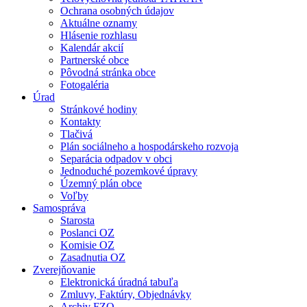
Ochrana osobných údajov
Aktuálne oznamy
Hlásenie rozhlasu
Kalendár akcií
Partnerské obce
Pôvodná stránka obce
Fotogaléria
Úrad
Stránkové hodiny
Kontakty
Tlačivá
Plán sociálneho a hospodárskeho rozvoja
Separácia odpadov v obci
Jednoduché pozemkové úpravy
Územný plán obce
Voľby
Samospráva
Starosta
Poslanci OZ
Komisie OZ
Zasadnutia OZ
Zverejňovanie
Elektronická úradná tabuľa
Zmluvy, Faktúry, Objednávky
Archiv FZO