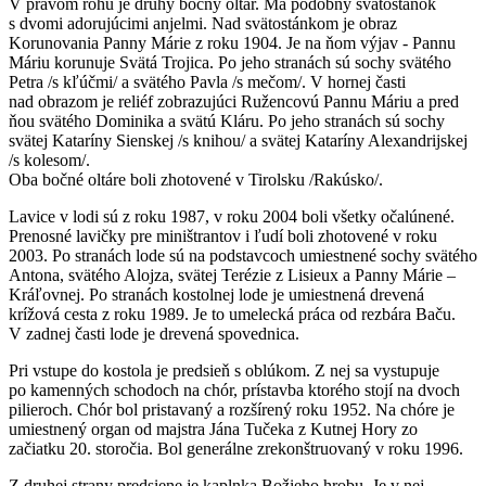
V pravom rohu je druhý bočný oltár. Má podobný svätostánok
s dvomi adorujúcimi anjelmi. Nad svätostánkom je obraz
Korunovania Panny Márie z roku 1904. Je na ňom výjav - Pannu
Máriu korunuje Svätá Trojica. Po jeho stranách sú sochy svätého
Petra /s kľúčmi/ a svätého Pavla /s mečom/. V hornej časti
nad obrazom je reliéf zobrazujúci Ružencovú Pannu Máriu a pred
ňou svätého Dominika a svätú Kláru. Po jeho stranách sú sochy
svätej Kataríny Sienskej /s knihou/ a svätej Kataríny Alexandrijskej
/s kolesom/.
Oba bočné oltáre boli zhotovené v Tirolsku /Rakúsko/.
Lavice v lodi sú z roku 1987, v roku 2004 boli všetky očalúnené.
Prenosné lavičky pre miništrantov i ľudí boli zhotovené v roku
2003. Po stranách lode sú na podstavcoch umiestnené sochy svätého
Antona, svätého Alojza, svätej Terézie z Lisieux a Panny Márie –
Kráľovnej. Po stranách kostolnej lode je umiestnená drevená
krížová cesta z roku 1989. Je to umelecká práca od rezbára Baču.
V zadnej časti lode je drevená spovednica.
Pri vstupe do kostola je predsieň s oblúkom. Z nej sa vystupuje
po kamenných schodoch na chór, prístavba ktorého stojí na dvoch
pilieroch. Chór bol pristavaný a rozšírený roku 1952. Na chóre je
umiestnený organ od majstra Jána Tučeka z Kutnej Hory zo
začiatku 20. storočia. Bol generálne zrekonštruovaný v roku 1996.
Z druhej strany predsiene je kaplnka Božieho hrobu. Je v nej