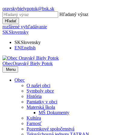
oravskybielypotok@bsk.sk
Hľadaný výraz
Hľadať
rozšírené vyhľadávanie
SK
Slovensky
SK
Slovensky
EN
English
Obec
Oravský Biely Potok
Menu
Obec
O našej obci
Symboly obce
História
Pamiatky v obci
Materská škola
MŠ Dokumenty
Kultúra
Farnosť
Pozemkové spoločenstvá
Telovýchovná jednota TATRAN