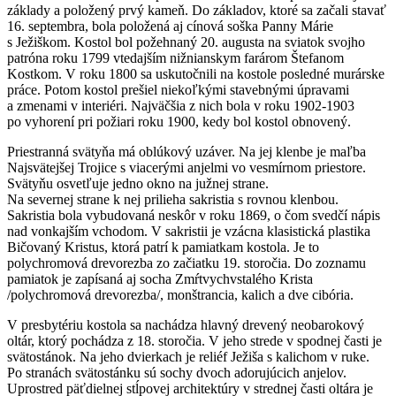
základy a položený prvý kameň. Do základov, ktoré sa začali stavať
16. septembra, bola položená aj cínová soška Panny Márie
s Ježiškom. Kostol bol požehnaný 20. augusta na sviatok svojho
patróna roku 1799 vtedajším nižnianskym farárom Štefanom
Kostkom. V roku 1800 sa uskutočnili na kostole posledné murárske
práce. Potom kostol prešiel niekoľkými stavebnými úpravami
a zmenami v interiéri. Najväčšia z nich bola v roku 1902-1903
po vyhorení pri požiari roku 1900, kedy bol kostol obnovený.
Priestranná svätyňa má oblúkový uzáver. Na jej klenbe je maľba
Najsvätejšej Trojice s viacerými anjelmi vo vesmírnom priestore.
Svätyňu osvetľuje jedno okno na južnej strane.
Na severnej strane k nej prilieha sakristia s rovnou klenbou.
Sakristia bola vybudovaná neskôr v roku 1869, o čom svedčí nápis
nad vonkajším vchodom. V sakristii je vzácna klasistická plastika
Bičovaný Kristus, ktorá patrí k pamiatkam kostola. Je to
polychromová drevorezba zo začiatku 19. storočia. Do zoznamu
pamiatok je zapísaná aj socha Zmŕtvychvstalého Krista
/polychromová drevorezba/, monštrancia, kalich a dve cibória.
V presbytériu kostola sa nachádza hlavný drevený neobarokový
oltár, ktorý pochádza z 18. storočia. V jeho strede v spodnej časti je
svätostánok. Na jeho dvierkach je reliéf Ježiša s kalichom v ruke.
Po stranách svätostánku sú sochy dvoch adorujúcich anjelov.
Uprostred päťdielnej stĺpovej architektúry v strednej časti oltára je