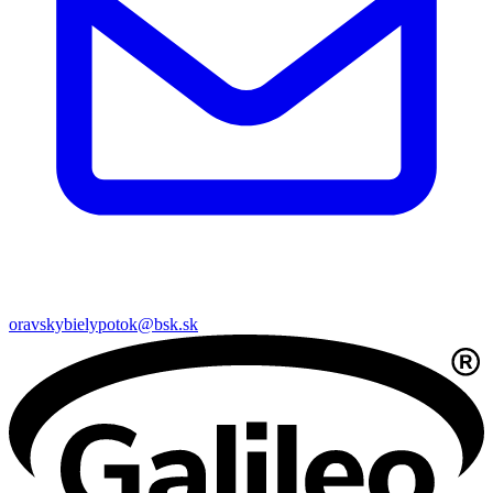
oravskybielypotok@bsk.sk