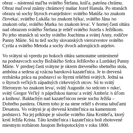
obraz – nástenná maľba svätého Štefana, kráľa, patróna chrámu.
Obraz maľoval známy chrámový maliar Jozef Hanula. Po stranách
obrazu sú sochy štyroch evanjelistov: svätého Matúša /so znakom
človeka/, svätého Lukáša /so znakom býka/, svätého Jána /so
znakom orla/, svätého Marka /so znakom leva/. V hornej časti oltára
nad obrazom svätého Štefana je reliéf svätého Jozefa s Ježiškom.
Po jeho stranách sú sochy svätého Joachima a svätej Anny, rodičov
Panny Márie. Sú tu tiež sochy slovanských vierozvestov svätého
Cyrila a svätého Metoda a sochy dvoch adorujúcich anjelov.
Vo svätyni sú vpredu po bokoch oltára samostatne umiestnené
na podstavcoch sochy Božského Srdca Ježišovho a Lurdskej Panny
Márie. V prednej časti svätyne je okrem dreveného obetného stola,
ambóna a sedesu aj vzácna baroková kazateľnica. Je to drevená
rezbárska práca na podstavci so štyrmi reliéfmi svätých. Jedná sa
o štyroch veľkých západných cirkevných otcov. Sú to svätý
Hieronym /so znakom leva/, svätý Augustín /so srdcom v ruke/,
svätý Gregor Veľký /s pápežskou tiarou/ a svätý Ambróz /s úľom
a knihou/. Baldachýn nad kazateľnicou nesie sochu Ježiša –
Dobrého pastiera. Okrem toho je na stene reliéf s dvoma tabuľami
Desatora. Vo svätyni je aj drevená krstiteľnica na kamennom
podstavci. Na jej príklope je súsošie svätého Jána Krstiteľa, ktorý
krstí Ježiša Krista. Táto krstiteľnica i kazateľnica boli zhotovené
miestnym rezbárom Jurajom Belopotockým v roku 1800.