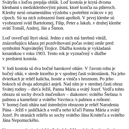
Svätyňu s loďou prepája oblúk. Loď kostola je krytá dvoma
klenbami s medziklenbovými pásmi, ktoré končia na pilieroch.
Klenby nesú ornamentálnu výzdobu s portrétmi svätcov v jej
cípoch. Sú na nich zobrazení ôsmi apoštoli. V prvej klenbe sú
vyobrazení svätí Bartolomej, Filip, Peter a Jakub, v druhej klenbe
svätí Tomáš, Andrej, Ján a Šimon.
Loď osvetľujú štyri okná. Jedno z nich má farebnú vitráž,
znázorňujúcu kňaza pri pozdvihovaní počas svätej omše pred
symbolmi Najsvätejšej Trojice. Dlažba kostola je vykladaná
keramikou v roku 1903. Tento rok je vyznačený v dlažbe
v predsieni kostola.
V lodi kostola sú dva bočné barokové oltáre. V ľavom rohu je
bočný oltár, v strede ktorého je v spodnej časti svätostánok. Na jeho
dvierkach je reliéf kalicha, hostie a viniča s hroznom. Po jeho
bokoch sú dvaja adorujúci anjeli. Nad ním je v strednej časti obraz
Svätej rodiny – dieťa Ježiš, Panna Mária a svätý Jozef. Vedľa tohto
obrazu sú sochy dvoch mučeníkov – diakonov: svätého Štefana /s
palmou a kameňmi/ a svätého Vavrinca /s palmou a roštom/.
V hornej časti oltára nad ústredným obrazom je reliéf Narodenia
Pána - Ježiš v jasličkách a vedľa neho kľačí Panna Mária a svätý
Jozef. Po stranách reliéfu so sochy svätého Jána Krstiteľa a svätého
Jána Nepomuckého.