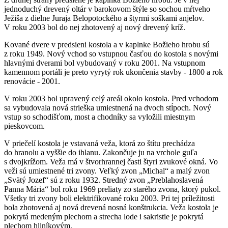
jednoduchý drevený oltár v barokovom štýle so sochou mŕtveho
Ježiša z dielne Juraja Belopotockého a štyrmi soškami anjelov.
V roku 2003 bol do nej zhotovený aj nový drevený kríž.
Kované dvere v predsieni kostola a v kaplnke Božieho hrobu sú
z roku 1949. Nový vchod so vstupnou časťou do kostola s novými
hlavnými dverami bol vybudovaný v roku 2001. Na vstupnom
kamennom portáli je preto vyrytý rok ukončenia stavby - 1800 a rok
renovácie - 2001.
V roku 2003 bol upravený celý areál okolo kostola. Pred vchodom
sa vybudovala nová strieška umiestnená na dvoch stĺpoch. Nový
vstup so schodišťom, most a chodníky sa vyložili miestnym
pieskovcom.
V priečelí kostola je vstavaná veža, ktorá zo štítu prechádza
do hranolu a vyššie do ihlanu. Zakončuje ju na vrchole guľa
s dvojkrížom. Veža má v štvorhrannej časti štyri zvukové okná. Vo
veži sú umiestnené tri zvony. Veľký zvon „Michal“ a malý zvon
„Svätý Jozef“ sú z roku 1932. Stredný zvon „Preblahoslavená
Panna Mária“ bol roku 1969 preliaty zo starého zvona, ktorý pukol.
Všetky tri zvony boli elektrifikované roku 2003. Pri tej príležitosti
bola zhotovená aj nová drevená nosná konštrukcia. Veža kostola je
pokrytá medeným plechom a strecha lode i sakristie je pokrytá
plechom hliníkovým.