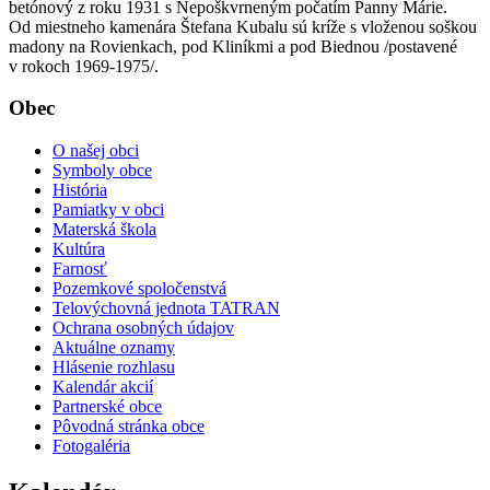
betónový z roku 1931 s Nepoškvrneným počatím Panny Márie.
Od miestneho kamenára Štefana Kubalu sú kríže s vloženou soškou
madony na Rovienkach, pod Kliníkmi a pod Biednou /postavené
v rokoch 1969-1975/.
Obec
O našej obci
Symboly obce
História
Pamiatky v obci
Materská škola
Kultúra
Farnosť
Pozemkové spoločenstvá
Telovýchovná jednota TATRAN
Ochrana osobných údajov
Aktuálne oznamy
Hlásenie rozhlasu
Kalendár akcií
Partnerské obce
Pôvodná stránka obce
Fotogaléria