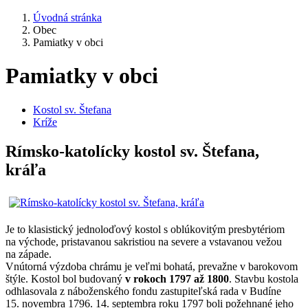
Úvodná stránka
Obec
Pamiatky v obci
Pamiatky v obci
Kostol sv. Štefana
Kríže
Rímsko-katolícky kostol sv. Štefana,
kráľa
Je to klasistický jednoloďový kostol s oblúkovitým presbytériom
na východe, pristavanou sakristiou na severe a vstavanou vežou
na západe.
Vnútorná výzdoba chrámu je veľmi bohatá, prevažne v barokovom
štýle. Kostol bol budovaný
v rokoch 1797 až 1800
. Stavbu kostola
odhlasovala z náboženského fondu zastupiteľská rada v Budíne
15. novembra 1796. 14. septembra roku 1797 boli požehnané jeho