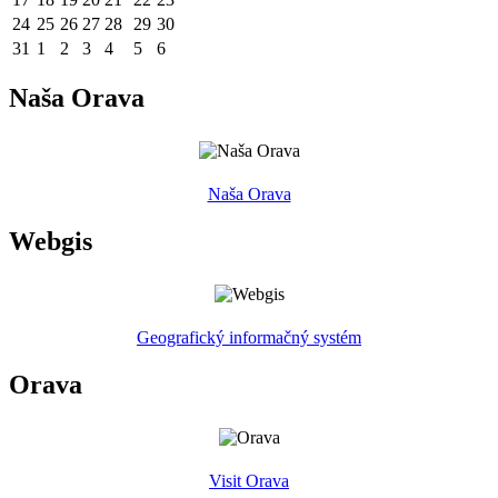
24
25
26
27
28
29
30
31
1
2
3
4
5
6
Naša Orava
Naša Orava
Webgis
Geografický informačný systém
Orava
Visit Orava