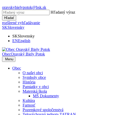
oravskybielypotok@bsk.sk
Hľadaný výraz
Hľadať
rozšírené vyhľadávanie
SK
Slovensky
SK
Slovensky
EN
English
Obec
Oravský Biely Potok
Menu
Obec
O našej obci
Symboly obce
História
Pamiatky v obci
Materská škola
MŠ Dokumenty
Kultúra
Farnosť
Pozemkové spoločenstvá
Telovýchovná jednota TATRAN