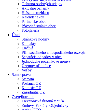
Ochrana osobných údajov
Aktuálne oznamy
Hlásenie rozhlasu
Kalendár akcií
Partnerské obce
Pôvodná stránka obce
Fotogaléria
Úrad
Stránkové hodiny
Kontakty
Tlačivá
Plán sociálneho a hospodárskeho rozvoja
Separácia odpadov v obci
Jednoduché pozemkové úpravy
Územný plán obce
Voľby
Samospráva
Starosta
Poslanci OZ
Komisie OZ
Zasadnutia OZ
Zverejňovanie
Elektronická úradná tabuľa
Zmluvy, Faktúry, Objednávky
Archiv FZO