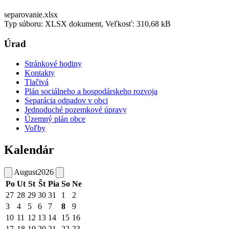
separovanie.xlsx
Typ súboru: XLSX dokument, Veľkosť: 310,68 kB
Úrad
Stránkové hodiny
Kontakty
Tlačivá
Plán sociálneho a hospodárskeho rozvoja
Separácia odpadov v obci
Jednoduché pozemkové úpravy
Územný plán obce
Voľby
Kalendár
August
2026
Po
Ut
St
Št
Pia
So
Ne
27
28
29
30
31
1
2
3
4
5
6
7
8
9
10
11
12
13
14
15
16
17
18
19
20
21
22
23