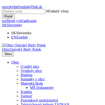
oravskybielypotok@bsk.sk
Hľadaný výraz
Hľadať
rozšírené vyhľadávanie
SK
Slovensky
SK
Slovensky
EN
English
Obec
Oravský Biely Potok
Menu
Obec
O našej obci
Symboly obce
História
Pamiatky v obci
Materská škola
MŠ Dokumenty
Kultúra
Farnosť
Pozemkové spoločenstvá
Telovýchovná jednota TATRAN