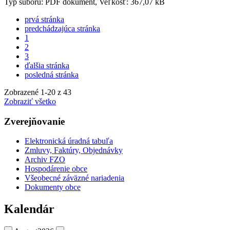
Typ súboru: PDF dokument, Veľkosť: 367,07 kB
prvá stránka
predchádzajúca stránka
1
2
3
ďalšia stránka
posledná stránka
Zobrazené
1
-
20
z 43
Zobraziť všetko
Zverejňovanie
Elektronická úradná tabuľa
Zmluvy, Faktúry, Objednávky
Archiv FZO
Hospodárenie obce
Všeobecné záväzné nariadenia
Dokumenty obce
Kalendár