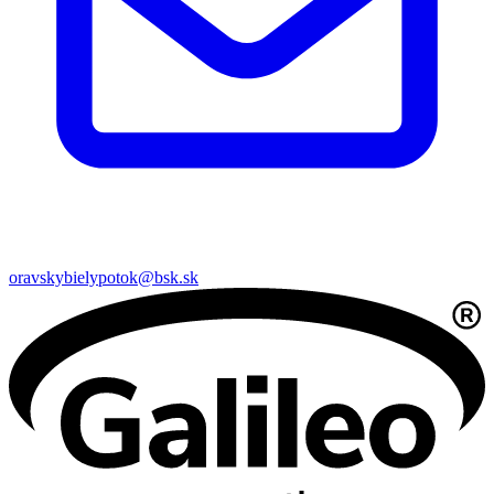
oravskybielypotok@bsk.sk