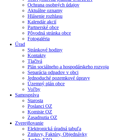
Ochrana osobných údajov
Aktuálne oznamy
Hlásenie rozhlasu
Kalendár akcií
Partnerské obce
Pôvodná stránka obce
Fotogaléria
Úrad
Stránkové hodiny
Kontakty
Tlačivá
Plán sociálneho a hospodárskeho rozvoja
Separácia odpadov v obci
Jednoduché pozemkové úpravy
Územný plán obce
Voľby
Samospráva
Starosta
Poslanci OZ
Komisie OZ
Zasadnutia OZ
Zverejňovanie
Elektronická úradná tabuľa
Zmluvy, Faktúry, Objednávky
Archiv FZO