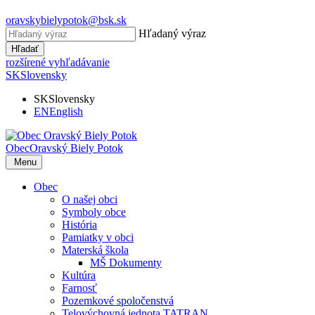
oravskybielypotok@bsk.sk
Hľadaný výraz
Hľadať
rozšírené vyhľadávanie
SK
Slovensky
SK
Slovensky
EN
English
Obec
Oravský Biely Potok
Menu
Obec
O našej obci
Symboly obce
História
Pamiatky v obci
Materská škola
MŠ Dokumenty
Kultúra
Farnosť
Pozemkové spoločenstvá
Telovýchovná jednota TATRAN