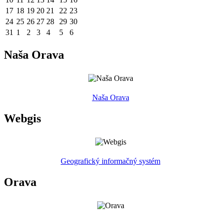
17
18
19
20
21
22
23
24
25
26
27
28
29
30
31
1
2
3
4
5
6
Naša Orava
Naša Orava
Webgis
Geografický informačný systém
Orava