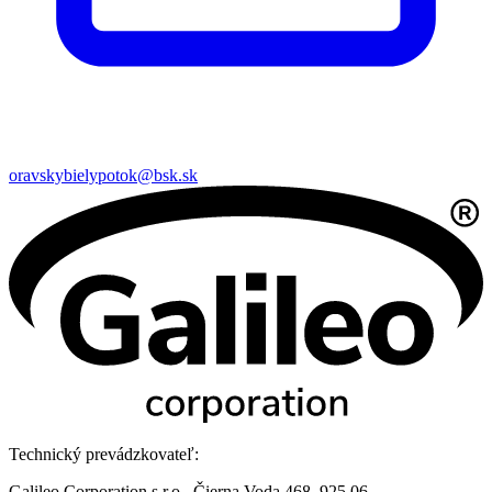
oravskybielypotok@bsk.sk
Technický prevádzkovateľ:
Galileo Corporation s.r.o., Čierna Voda 468, 925 06