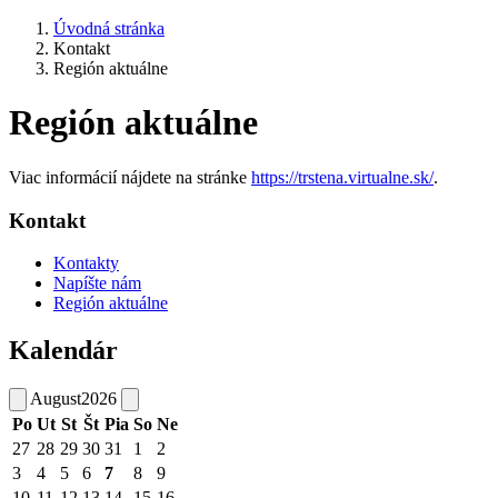
Úvodná stránka
Kontakt
Región aktuálne
Región aktuálne
Viac informácií nájdete na stránke
https://trstena.virtualne.sk/
.
Kontakt
Kontakty
Napíšte nám
Región aktuálne
Kalendár
August
2026
Po
Ut
St
Št
Pia
So
Ne
27
28
29
30
31
1
2
3
4
5
6
7
8
9
10
11
12
13
14
15
16