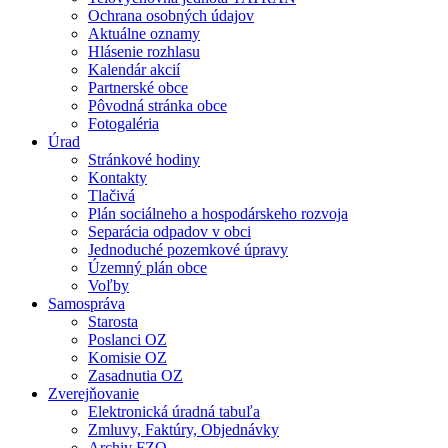
Ochrana osobných údajov
Aktuálne oznamy
Hlásenie rozhlasu
Kalendár akcií
Partnerské obce
Pôvodná stránka obce
Fotogaléria
Úrad
Stránkové hodiny
Kontakty
Tlačivá
Plán sociálneho a hospodárskeho rozvoja
Separácia odpadov v obci
Jednoduché pozemkové úpravy
Územný plán obce
Voľby
Samospráva
Starosta
Poslanci OZ
Komisie OZ
Zasadnutia OZ
Zverejňovanie
Elektronická úradná tabuľa
Zmluvy, Faktúry, Objednávky
Archiv FZO