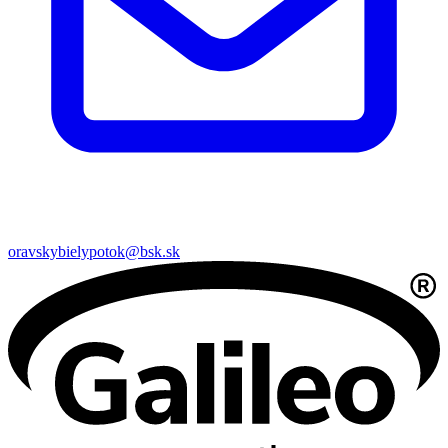
oravskybielypotok@bsk.sk