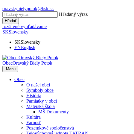
oravskybielypotok@bsk.sk
Hľadaný výraz
Hľadať
rozšírené vyhľadávanie
SK
Slovensky
SK
Slovensky
EN
English
Obec
Oravský Biely Potok
Menu
Obec
O našej obci
Symboly obce
História
Pamiatky v obci
Materská škola
MŠ Dokumenty
Kultúra
Farnosť
Pozemkové spoločenstvá
Telovýchovná jednota TATRAN