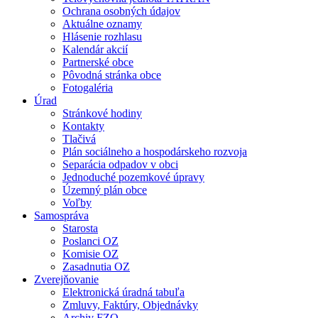
Ochrana osobných údajov
Aktuálne oznamy
Hlásenie rozhlasu
Kalendár akcií
Partnerské obce
Pôvodná stránka obce
Fotogaléria
Úrad
Stránkové hodiny
Kontakty
Tlačivá
Plán sociálneho a hospodárskeho rozvoja
Separácia odpadov v obci
Jednoduché pozemkové úpravy
Územný plán obce
Voľby
Samospráva
Starosta
Poslanci OZ
Komisie OZ
Zasadnutia OZ
Zverejňovanie
Elektronická úradná tabuľa
Zmluvy, Faktúry, Objednávky
Archiv FZO