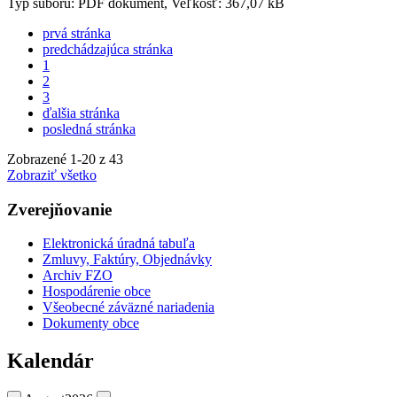
Typ súboru: PDF dokument, Veľkosť: 367,07 kB
prvá stránka
predchádzajúca stránka
1
2
3
ďalšia stránka
posledná stránka
Zobrazené
1
-
20
z 43
Zobraziť všetko
Zverejňovanie
Elektronická úradná tabuľa
Zmluvy, Faktúry, Objednávky
Archiv FZO
Hospodárenie obce
Všeobecné záväzné nariadenia
Dokumenty obce
Kalendár