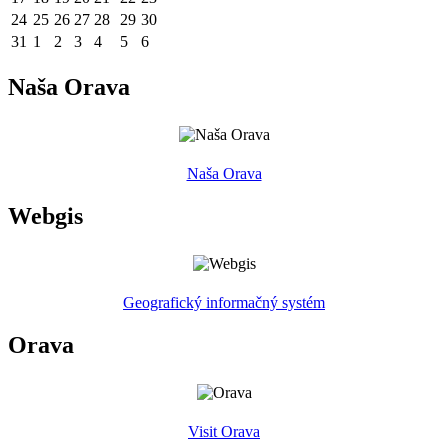
24
25
26
27
28
29
30
31
1
2
3
4
5
6
Naša Orava
Naša Orava
Webgis
Geografický informačný systém
Orava
Visit Orava