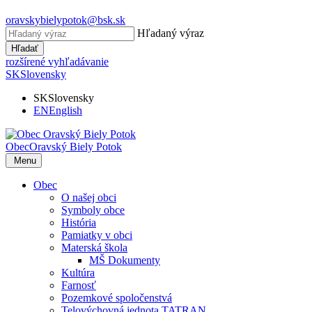
oravskybielypotok@bsk.sk
Hľadaný výraz
Hľadať
rozšírené vyhľadávanie
SK
Slovensky
SK
Slovensky
EN
English
Obec
Oravský Biely Potok
Menu
Obec
O našej obci
Symboly obce
História
Pamiatky v obci
Materská škola
MŠ Dokumenty
Kultúra
Farnosť
Pozemkové spoločenstvá
Telovýchovná jednota TATRAN