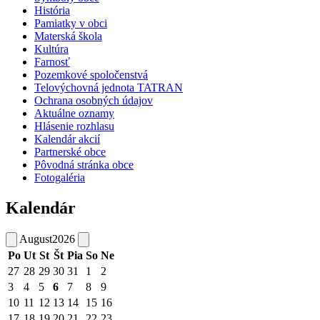
História
Pamiatky v obci
Materská škola
Kultúra
Farnosť
Pozemkové spoločenstvá
Telovýchovná jednota TATRAN
Ochrana osobných údajov
Aktuálne oznamy
Hlásenie rozhlasu
Kalendár akcií
Partnerské obce
Pôvodná stránka obce
Fotogaléria
Kalendár
August
2026
Po
Ut
St
Št
Pia
So
Ne
27
28
29
30
31
1
2
3
4
5
6
7
8
9
10
11
12
13
14
15
16
17
18
19
20
21
22
23