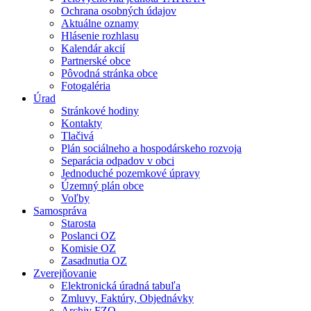
Ochrana osobných údajov
Aktuálne oznamy
Hlásenie rozhlasu
Kalendár akcií
Partnerské obce
Pôvodná stránka obce
Fotogaléria
Úrad
Stránkové hodiny
Kontakty
Tlačivá
Plán sociálneho a hospodárskeho rozvoja
Separácia odpadov v obci
Jednoduché pozemkové úpravy
Územný plán obce
Voľby
Samospráva
Starosta
Poslanci OZ
Komisie OZ
Zasadnutia OZ
Zverejňovanie
Elektronická úradná tabuľa
Zmluvy, Faktúry, Objednávky
Archiv FZO