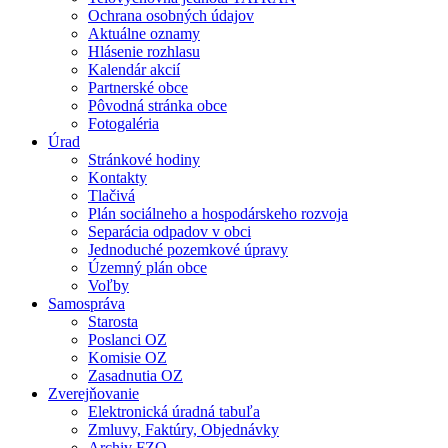
Ochrana osobných údajov
Aktuálne oznamy
Hlásenie rozhlasu
Kalendár akcií
Partnerské obce
Pôvodná stránka obce
Fotogaléria
Úrad
Stránkové hodiny
Kontakty
Tlačivá
Plán sociálneho a hospodárskeho rozvoja
Separácia odpadov v obci
Jednoduché pozemkové úpravy
Územný plán obce
Voľby
Samospráva
Starosta
Poslanci OZ
Komisie OZ
Zasadnutia OZ
Zverejňovanie
Elektronická úradná tabuľa
Zmluvy, Faktúry, Objednávky
Archiv FZO