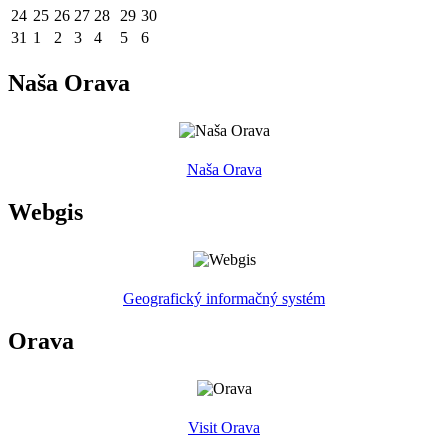
24
25
26
27
28
29
30
31
1
2
3
4
5
6
Naša Orava
Naša Orava
Webgis
Geografický informačný systém
Orava
Visit Orava