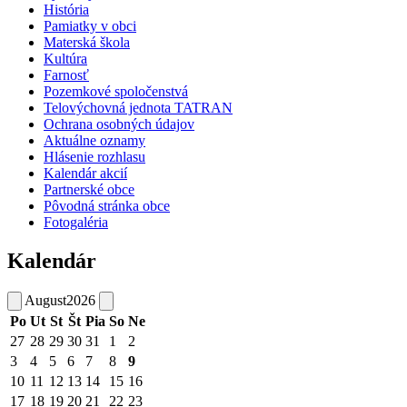
História
Pamiatky v obci
Materská škola
Kultúra
Farnosť
Pozemkové spoločenstvá
Telovýchovná jednota TATRAN
Ochrana osobných údajov
Aktuálne oznamy
Hlásenie rozhlasu
Kalendár akcií
Partnerské obce
Pôvodná stránka obce
Fotogaléria
Kalendár
August
2026
Po
Ut
St
Št
Pia
So
Ne
27
28
29
30
31
1
2
3
4
5
6
7
8
9
10
11
12
13
14
15
16
17
18
19
20
21
22
23