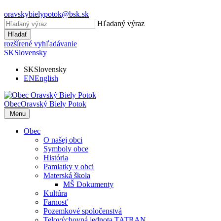
oravskybielypotok@bsk.sk
Hľadaný výraz
Hľadať
rozšírené vyhľadávanie
SK
Slovensky
SK
Slovensky
EN
English
Obec
Oravský Biely Potok
Menu
Obec
O našej obci
Symboly obce
História
Pamiatky v obci
Materská škola
MŠ Dokumenty
Kultúra
Farnosť
Pozemkové spoločenstvá
Telovýchovná jednota TATRAN