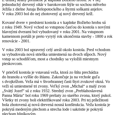
jednoduchý drevený oltár v barokovom štýle so sochou mŕtveho
Ježiša z dielne Juraja Belopotockého a štyrmi soškami anjelov.
V roku 2003 bol do nej zhotovený aj nový drevený kríž.
Kované dvere v predsieni kostola a v kaplnke Božieho hrobu sú
z roku 1949. Nový vchod so vstupnou časťou do kostola s novými
hlavnými dverami bol vybudovaný v roku 2001. Na vstupnom
kamennom portáli je preto vyrytý rok ukončenia stavby - 1800 a rok
renovácie - 2001.
V roku 2003 bol upravený celý areál okolo kostola. Pred vchodom
sa vybudovala nová strieška umiestnená na dvoch stĺpoch. Nový
vstup so schodišťom, most a chodníky sa vyložili miestnym
pieskovcom.
V priečelí kostola je vstavaná veža, ktorá zo štítu prechádza
do hranolu a vyššie do ihlanu. Zakončuje ju na vrchole guľa
s dvojkrížom. Veža má v štvorhrannej časti štyri zvukové okná. Vo
veži sú umiestnené tri zvony. Veľký zvon „Michal“ a malý zvon
„Svätý Jozef“ sú z roku 1932. Stredný zvon „Preblahoslavená
Panna Mária“ bol roku 1969 preliaty zo starého zvona, ktorý pukol.
Všetky tri zvony boli elektrifikované roku 2003. Pri tej príležitosti
bola zhotovená aj nová drevená nosná konštrukcia. Veža kostola je
pokrytá medeným plechom a strecha lode i sakristie je pokrytá
plechom hliníkovým.