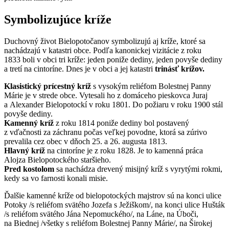
Symbolizujúce kríže
Duchovný život Bielopotočanov symbolizujú aj kríže, ktoré sa
nachádzajú v katastri obce. Podľa kanonickej vizitácie z roku
1833 boli v obci tri kríže: jeden poniže dediny, jeden povyše dediny
a tretí na cintoríne. Dnes je v obci a jej katastri
trinásť krížov.
Klasistický prícestný kríž
s vysokým reliéfom Bolestnej Panny
Márie je v strede obce. Vytesali ho z domáceho pieskovca Juraj
a Alexander Bielopotockí v roku 1801. Do požiaru v roku 1900 stál
povyše dediny.
Kamenný kríž
z roku 1814 poniže dediny bol postavený
z vďačnosti za záchranu počas veľkej povodne, ktorá sa zúrivo
prevalila cez obec v dňoch 25. a 26. augusta 1813.
Hlavný kríž
na cintoríne je z roku 1828. Je to kamenná práca
Alojza Bielopotockého staršieho.
Pred kostolom
sa nachádza drevený misijný kríž s vyrytými rokmi,
kedy sa vo farnosti konali misie.
Ďalšie kamenné kríže od bielopotockých majstrov sú na konci ulice
Potoky /s reliéfom svätého Jozefa s Ježiškom/, na konci ulice Hušták
/s reliéfom svätého Jána Nepomuckého/, na Láne, na Úboči,
na Biednej /všetky s reliéfom Bolestnej Panny Márie/, na Širokej