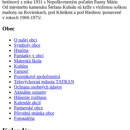
betónový z roku 1931 s Nepoškvrneným počatím Panny Márie.
Od miestneho kamenára Štefana Kubalu sú kríže s vloženou soškou
madony na Rovienkach, pod Kliníkmi a pod Biednou /postavené
v rokoch 1969-1975/.
Obec
O našej obci
Symboly obce
História
Pamiatky v obci
Materská škola
Kultúra
Farnosť
Pozemkové spoločenstvá
Telovýchovná jednota TATRAN
Ochrana osobných údajov
Aktuálne oznamy
Hlásenie rozhlasu
Kalendár akcií
Partnerské obce
Pôvodná stránka obce
Fotogaléria