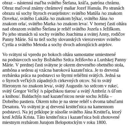
obraz – nástenná maľba svätého Štefana, kráľa, patróna chrámu.
Obraz maľoval známy chrámový maliar Jozef Hanula. Po stranách
obrazu sú sochy štyroch evanjelistov: svätého Matúša /so znakom
človeka/, svätého Lukáša /so znakom býka/, svätého Jána /so
znakom orla/, svätého Marka /so znakom leva/. V hornej časti oltára
nad obrazom svätého Štefana je reliéf svätého Jozefa s Ježiškom.
Po jeho stranách sú sochy svätého Joachima a svätej Anny, rodičov
Panny Márie. Sú tu tiež sochy slovanských vierozvestov svätého
Cyrila a svätého Metoda a sochy dvoch adorujúcich anjelov.
Vo svätyni sú vpredu po bokoch oltára samostatne umiestnené
na podstavcoch sochy Božského Srdca Ježišovho a Lurdskej Panny
Márie. V prednej časti svätyne je okrem dreveného obetného stola,
ambóna a sedesu aj vzácna baroková kazateľnica. Je to drevená
rezbárska práca na podstavci so štyrmi reliéfmi svätých. Jedná sa
o štyroch veľkých západných cirkevných otcov. Sú to svätý
Hieronym /so znakom leva/, svätý Augustín /so srdcom v ruke/,
svätý Gregor Veľký /s pápežskou tiarou/ a svätý Ambróz /s úľom
a knihou/. Baldachýn nad kazateľnicou nesie sochu Ježiša –
Dobrého pastiera. Okrem toho je na stene reliéf s dvoma tabuľami
Desatora. Vo svätyni je aj drevená krstiteľnica na kamennom
podstavci. Na jej príklope je súsošie svätého Jána Krstiteľa, ktorý
krstí Ježiša Krista. Táto krstiteľnica i kazateľnica boli zhotovené
miestnym rezbárom Jurajom Belopotockým v roku 1800.