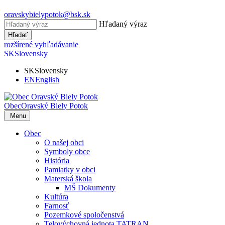
oravskybielypotok@bsk.sk
Hľadaný výraz
Hľadať
rozšírené vyhľadávanie
SK
Slovensky
SK
Slovensky
EN
English
Obec
Oravský Biely Potok
Menu
Obec
O našej obci
Symboly obce
História
Pamiatky v obci
Materská škola
MŠ Dokumenty
Kultúra
Farnosť
Pozemkové spoločenstvá
Telovýchovná jednota TATRAN