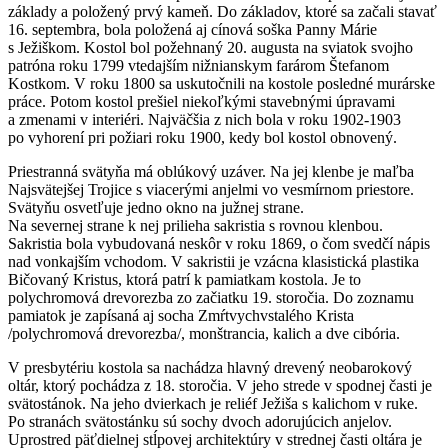
základy a položený prvý kameň. Do základov, ktoré sa začali stavať
16. septembra, bola položená aj cínová soška Panny Márie
s Ježiškom. Kostol bol požehnaný 20. augusta na sviatok svojho
patróna roku 1799 vtedajším nižnianskym farárom Štefanom
Kostkom. V roku 1800 sa uskutočnili na kostole posledné murárske
práce. Potom kostol prešiel niekoľkými stavebnými úpravami
a zmenami v interiéri. Najväčšia z nich bola v roku 1902-1903
po vyhorení pri požiari roku 1900, kedy bol kostol obnovený.
Priestranná svätyňa má oblúkový uzáver. Na jej klenbe je maľba
Najsvätejšej Trojice s viacerými anjelmi vo vesmírnom priestore.
Svätyňu osvetľuje jedno okno na južnej strane.
Na severnej strane k nej prilieha sakristia s rovnou klenbou.
Sakristia bola vybudovaná neskôr v roku 1869, o čom svedčí nápis
nad vonkajším vchodom. V sakristii je vzácna klasistická plastika
Bičovaný Kristus, ktorá patrí k pamiatkam kostola. Je to
polychromová drevorezba zo začiatku 19. storočia. Do zoznamu
pamiatok je zapísaná aj socha Zmŕtvychvstalého Krista
/polychromová drevorezba/, monštrancia, kalich a dve cibória.
V presbytériu kostola sa nachádza hlavný drevený neobarokový
oltár, ktorý pochádza z 18. storočia. V jeho strede v spodnej časti je
svätostánok. Na jeho dvierkach je reliéf Ježiša s kalichom v ruke.
Po stranách svätostánku sú sochy dvoch adorujúcich anjelov.
Uprostred päťdielnej stĺpovej architektúry v strednej časti oltára je