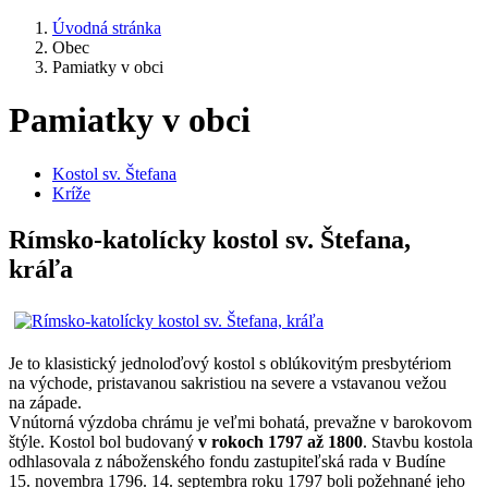
Úvodná stránka
Obec
Pamiatky v obci
Pamiatky v obci
Kostol sv. Štefana
Kríže
Rímsko-katolícky kostol sv. Štefana,
kráľa
Je to klasistický jednoloďový kostol s oblúkovitým presbytériom
na východe, pristavanou sakristiou na severe a vstavanou vežou
na západe.
Vnútorná výzdoba chrámu je veľmi bohatá, prevažne v barokovom
štýle. Kostol bol budovaný
v rokoch 1797 až 1800
. Stavbu kostola
odhlasovala z náboženského fondu zastupiteľská rada v Budíne
15. novembra 1796. 14. septembra roku 1797 boli požehnané jeho