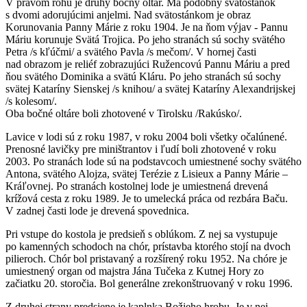
V pravom rohu je druhý bočný oltár. Má podobný svätostánok
s dvomi adorujúcimi anjelmi. Nad svätostánkom je obraz
Korunovania Panny Márie z roku 1904. Je na ňom výjav - Pannu
Máriu korunuje Svätá Trojica. Po jeho stranách sú sochy svätého
Petra /s kľúčmi/ a svätého Pavla /s mečom/. V hornej časti
nad obrazom je reliéf zobrazujúci Ružencovú Pannu Máriu a pred
ňou svätého Dominika a svätú Kláru. Po jeho stranách sú sochy
svätej Kataríny Sienskej /s knihou/ a svätej Kataríny Alexandrijskej
/s kolesom/.
Oba bočné oltáre boli zhotovené v Tirolsku /Rakúsko/.
Lavice v lodi sú z roku 1987, v roku 2004 boli všetky očalúnené.
Prenosné lavičky pre miništrantov i ľudí boli zhotovené v roku
2003. Po stranách lode sú na podstavcoch umiestnené sochy svätého
Antona, svätého Alojza, svätej Terézie z Lisieux a Panny Márie –
Kráľovnej. Po stranách kostolnej lode je umiestnená drevená
krížová cesta z roku 1989. Je to umelecká práca od rezbára Baču.
V zadnej časti lode je drevená spovednica.
Pri vstupe do kostola je predsieň s oblúkom. Z nej sa vystupuje
po kamenných schodoch na chór, prístavba ktorého stojí na dvoch
pilieroch. Chór bol pristavaný a rozšírený roku 1952. Na chóre je
umiestnený organ od majstra Jána Tučeka z Kutnej Hory zo
začiatku 20. storočia. Bol generálne zrekonštruovaný v roku 1996.
Z druhej strany predsiene je kaplnka Božieho hrobu. Je v nej