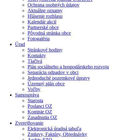
Ochrana osobných údajov
Aktuálne oznamy
Hlásenie rozhlasu
Kalendár akcií
Partnerské obce
Pôvodná stránka obce
Fotogaléria
Úrad
Stránkové hodiny
Kontakty
Tlačivá
Plán sociálneho a hospodárskeho rozvoja
Separácia odpadov v obci
Jednoduché pozemkové úpravy
Územný plán obce
Voľby
Samospráva
Starosta
Poslanci OZ
Komisie OZ
Zasadnutia OZ
Zverejňovanie
Elektronická úradná tabuľa
Zmluvy, Faktúry, Objednávky
Archiv FZO