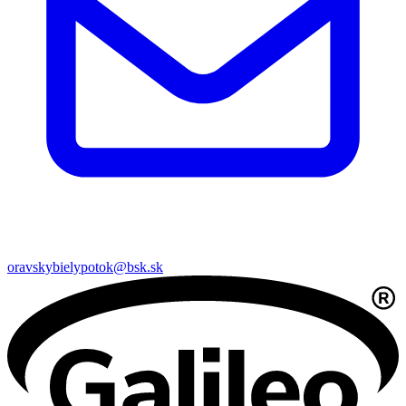
oravskybielypotok@bsk.sk