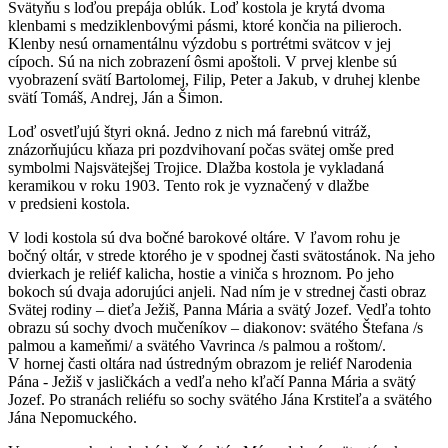
Svätyňu s loďou prepája oblúk. Loď kostola je krytá dvoma
klenbami s medziklenbovými pásmi, ktoré končia na pilieroch.
Klenby nesú ornamentálnu výzdobu s portrétmi svätcov v jej
cípoch. Sú na nich zobrazení ôsmi apoštoli. V prvej klenbe sú
vyobrazení svätí Bartolomej, Filip, Peter a Jakub, v druhej klenbe
svätí Tomáš, Andrej, Ján a Šimon.
Loď osvetľujú štyri okná. Jedno z nich má farebnú vitráž,
znázorňujúcu kňaza pri pozdvihovaní počas svätej omše pred
symbolmi Najsvätejšej Trojice. Dlažba kostola je vykladaná
keramikou v roku 1903. Tento rok je vyznačený v dlažbe
v predsieni kostola.
V lodi kostola sú dva bočné barokové oltáre. V ľavom rohu je
bočný oltár, v strede ktorého je v spodnej časti svätostánok. Na jeho
dvierkach je reliéf kalicha, hostie a viniča s hroznom. Po jeho
bokoch sú dvaja adorujúci anjeli. Nad ním je v strednej časti obraz
Svätej rodiny – dieťa Ježiš, Panna Mária a svätý Jozef. Vedľa tohto
obrazu sú sochy dvoch mučeníkov – diakonov: svätého Štefana /s
palmou a kameňmi/ a svätého Vavrinca /s palmou a roštom/.
V hornej časti oltára nad ústredným obrazom je reliéf Narodenia
Pána - Ježiš v jasličkách a vedľa neho kľačí Panna Mária a svätý
Jozef. Po stranách reliéfu so sochy svätého Jána Krstiteľa a svätého
Jána Nepomuckého.